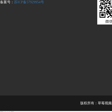
备案号：
苏ICP备57929954号
版权所有：草