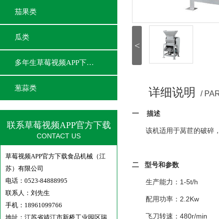
茄果类
瓜类
<
多年生草莓视频APP下载APP
葱蒜类
详细说明
/ P
一 描述
联系草莓视频APP官方下载
该机适用于莴苣的破碎，
CONTACT US
草莓视频APP官方下载食品机械（江
二
型号和参数
苏）有限公司
电话：0523-84888995
生产能力：1-5t/h
联系人：刘先生
配用功率：2.2Kw
手机：18961099766
飞刀转速：480r/min
地址：江苏省靖江市新桥工业园区瑞